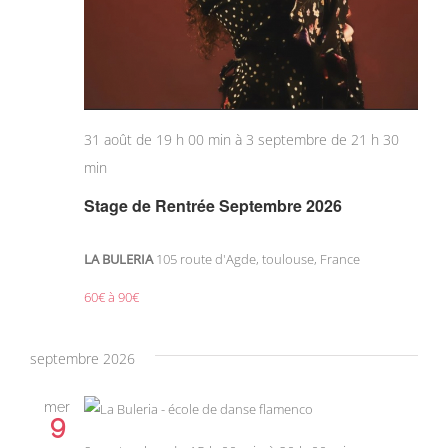
31 août de 19 h 00 min
à
3 septembre de 21 h 30
min
Stage de Rentrée Septembre 2026
LA BULERIA
105 route d'Agde, toulouse, France
60€ à 90€
septembre 2026
mer
9