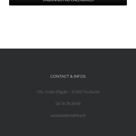
CONTACT & INFOS
105, route d’Agde – 31500 Toulouse
06 18 78 29 69
vanessadom@live.fr