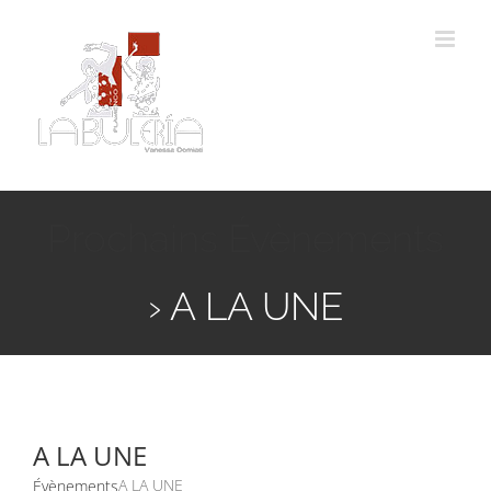
Passer
au
contenu
Prochains Évènements
› A LA UNE
A LA UNE
A LA UNE
Évènements