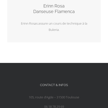
Erinn Rosa
Danseuse Flamenca
Erinn Rosas assure un cours de technique à la
Buleria.
CONTACT & INFOS
105, route d’Agde – 31500 Toulouse
06 18 78 29 69