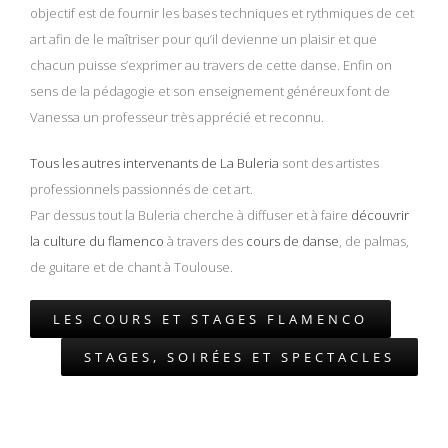
objectif est de fournir les bases techniques et rythmiques de cet
art afin de le maîtriser pour qu’il devienne un plaisir et que
chacun puisse s’exprimer au travers de cette danse. Enfin on
sens de la pédagogie et son enseignement généreux font de
Vanessa un professeur très apprécié et reconnu.
Tous les autres intervenants de La Buleria
sont des artistes
professionnels passionnés de cet art.
Par dessus tout la Buleria cherche à diffuser et à faire
découvrir
la culture du flamenco
à travers des
cours de danse
, de palmas,
de guitare et de chant à Toulouse.
LES COURS ET STAGES FLAMENCO
STAGES, SOIRÉES ET SPECTACLES