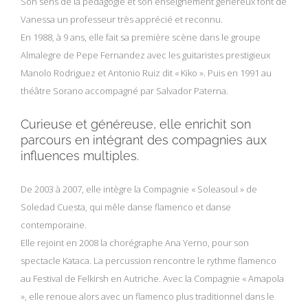
Son sens de la pédagogie et son enseignement généreux font de
Vanessa un professeur très apprécié et reconnu.
En 1988, à 9 ans, elle fait sa première scène dans le groupe
Almalegre de Pepe Fernandez avec les guitaristes prestigieux
Manolo Rodriguez et Antonio Ruiz dit « Kiko ». Puis en 1991 au
théâtre Sorano accompagné par Salvador Paterna.
Curieuse et généreuse, elle enrichit son
parcours en intégrant des compagnies aux
influences multiples.
De 2003 à 2007, elle intègre la Compagnie « Soleasoul » de
Soledad Cuesta, qui mêle danse flamenco et danse
contemporaine.
Elle rejoint en 2008 la chorégraphe Ana Yerno, pour son
spectacle Kataca. La percussion rencontre le rythme flamenco
au Festival de Felkirsh en Autriche. Avec la Compagnie « Amapola
», elle renoue alors avec un flamenco plus traditionnel dans le