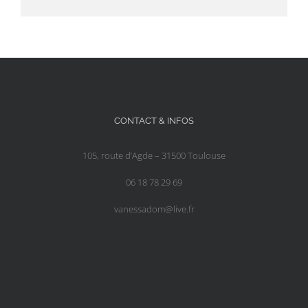
CONTACT & INFOS
105, route d’Agde – 31500 Toulouse
06 18 78 29 69
vanessadom@live.fr