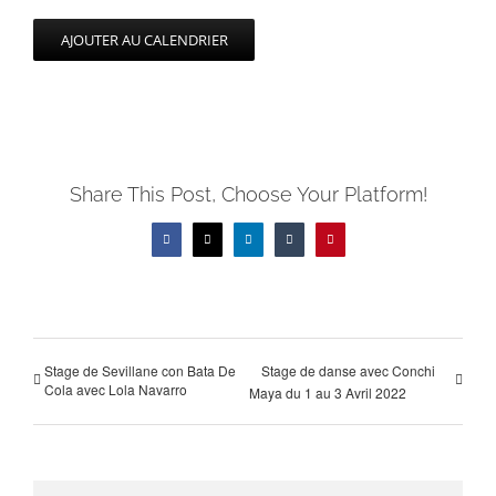
AJOUTER AU CALENDRIER
Share This Post, Choose Your Platform!
Facebook
X
LinkedIn
Tumblr
Pinterest
Stage de Sevillane con Bata De
Stage de danse avec Conchi
Cola avec Lola Navarro
Maya du 1 au 3 Avril 2022