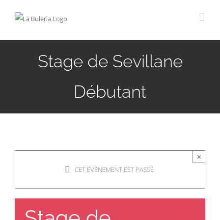
Passer
au
contenu
Stage de Sevillane
Débutant
×
CET ÉVÈNEMENT EST PASSÉ.
Stage de