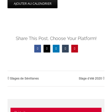
AJOUTER AU CALENDRIER
Share This Post, Choose Your Platform!
Facebook
X
LinkedIn
Tumblr
Pinterest
Stages de Sévillanes
Stage d’été 2020