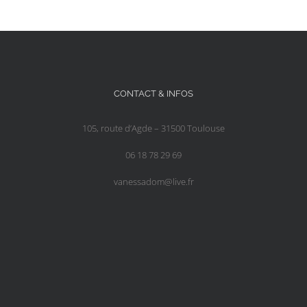
CONTACT & INFOS
105, route d’Agde – 31500 Toulouse
06 18 78 29 69
vanessadom@live.fr