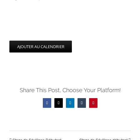
AJOUTER AU CALENDRIER
Share This Post, Choose Your Platform!
Facebook
X
LinkedIn
Tumblr
Pinterest
Stage de Sévillane Débutant
Stage de Sévillane débutant