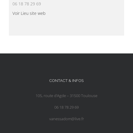
06 18 78 29 69
Voir Lieu site web
CONTACT & INFOS
105, route d’Agde – 31500 Toulouse
06 18 78 29 69
vanessadom@live.fr