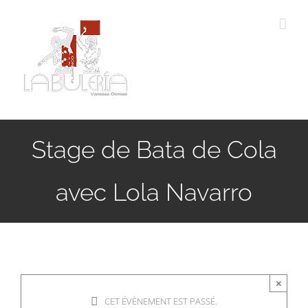
Passer
au
contenu
Stage de Bata de Cola
avec Lola Navarro
×
CET ÉVÈNEMENT EST PASSÉ.