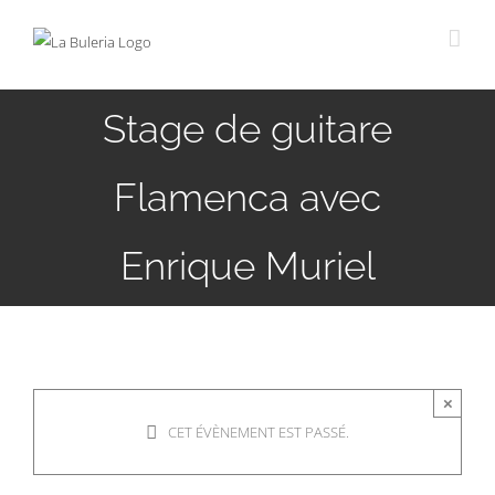
Passer
au
contenu
Stage de guitare
Flamenca avec
Enrique Muriel
×
CET ÉVÈNEMENT EST PASSÉ.