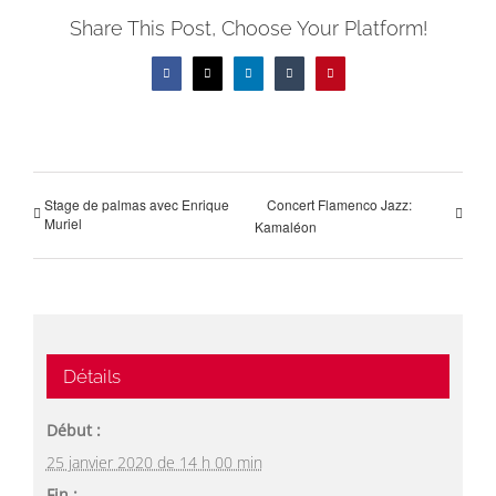
Share This Post, Choose Your Platform!
Facebook
X
LinkedIn
Tumblr
Pinterest
Stage de palmas avec Enrique
Concert Flamenco Jazz:
Muriel
Kamaléon
Détails
Début :
25 janvier 2020 de 14 h 00 min
Fin :