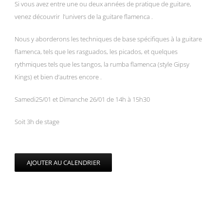
Si vous avez entre une ou deux années de pratique de guitare,
venez découvrir l’univers de la guitare flamenca .
Nous y aborderons les techniques de base spécifiques à la guitare
flamenca, tels que les rasguados, les picados, et quelques
rythmiques tels que les tangos, la rumba flamenca (style Gipsy
Kings) et bien d’autres encore .
Samedi25/01 et Dimanche 26/01 de 14h à 15h30
Soit 3h de stage
AJOUTER AU CALENDRIER