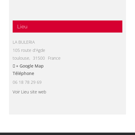
Lieu
LA BULERIA
105 route d'Agde
toulouse
,
31500
France
+ Google Map
Téléphone
06 18 78 29 69
Voir Lieu site web