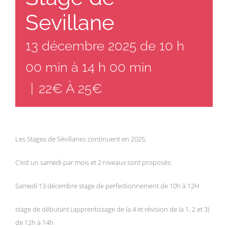
Sevillane
13 décembre 2025 de 10 h
00 min
à
14 h 00 min
|
22€ À 25€
Les Stages de Sévillanes continuent en 2025.
C’est un samedi par mois et 2 niveaux sont proposés:
Samedi 13 décembre stage de perfectionnement de 10h à 12H
stage de débutant (apprentissage de la 4 et révision de la 1, 2 et 3)
de 12h à 14h