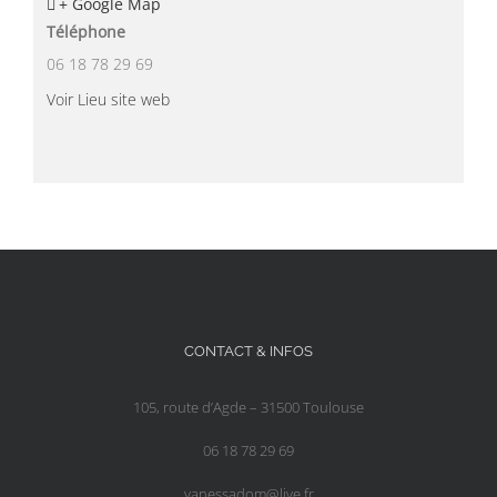
+ Google Map
Téléphone
06 18 78 29 69
Voir Lieu site web
CONTACT & INFOS
105, route d’Agde – 31500 Toulouse
06 18 78 29 69
vanessadom@live.fr