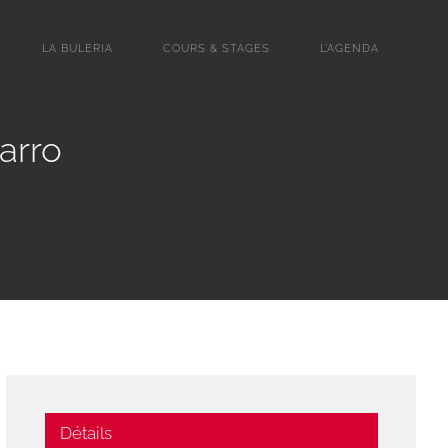
LA BULERIA
COURS & STAGES
L’AGENDA
arro
Détails