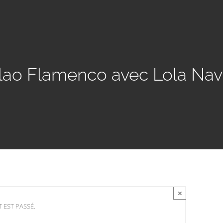
lao Flamenco avec Lola Nav
×
 EST PASSÉ.