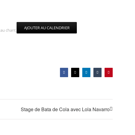
AJOUTER AU CALENDRIER
 au chant.
Facebook
X
LinkedIn
Tumblr
Pinterest
Stage de Bata de Cola avec Lola Navarro