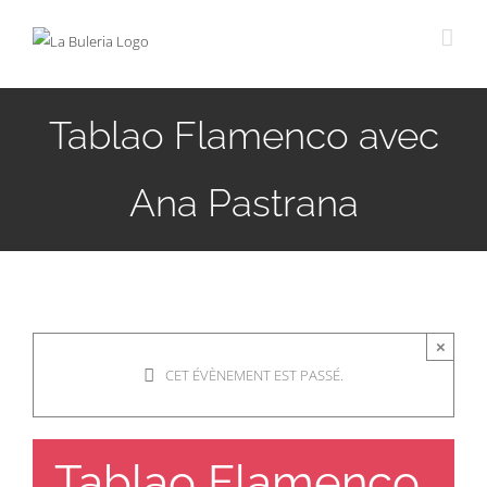
Passer
au
contenu
Tablao Flamenco avec
Ana Pastrana
×
CET ÉVÈNEMENT EST PASSÉ.
Tablao Flamenco