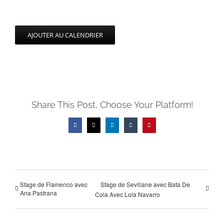
AJOUTER AU CALENDRIER
Share This Post, Choose Your Platform!
Facebook
X
LinkedIn
Tumblr
Pinterest
Stage de Flamenco avec
Stage de Sevillane avec Bata De
Ana Pastrana
Cola Avec Lola Navarro