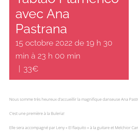
avec Ana
Pastrana
15 octobre 2022 de 19 h 30
min
à
23 h 00 min
|
33€
Nous somme très heureux d’accueillir la magnifique danseuse Ana Past
C’est une première à la Buleria!
Elle sera accompagné par Leny « El flaquito » à la guitare et Melchior C