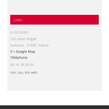
Lieu
LA BULERIA
105 route d'Agde
toulouse
,
31500
France
+ Google Map
Téléphone
06 18 78 29 69
Voir Lieu site web