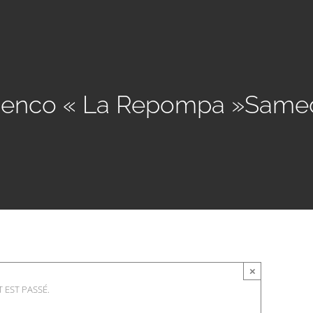
menco « La Repompa »Samedi
×
 EST PASSÉ.