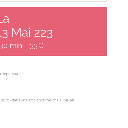
La
3 Mai 223
 30 min
|
33€
La Repompa »!
co puro »dans une ambiance très chaleureuse!