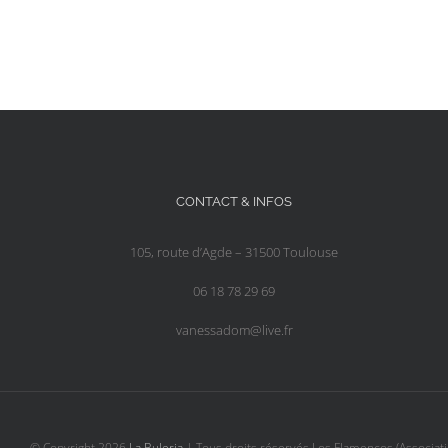
CONTACT & INFOS
105, route d’Agde – 31500 Toulouse
06 18 78 29 69
vanessadom@live.fr
© Copyright
2026
La Buleria
| Tous droits réservés Los Flamencos (Associati