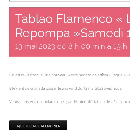
Tablao Flamenco « 
Repompa »Samedi 1
13 mai 2023 de 8 h 00 min
à
19 h
On est ravis d’accueillir à nouveau » este pedazo de artista » Raquel « 
Elle vient de Granada passer le weekend du 13 mai 2023 avec nous.
Venez assister à un tablao d’une grande intensité, tablao de » Flamen
AJOUTER AU CALENDRIER