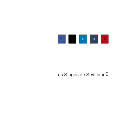
Facebook
X
LinkedIn
Tumblr
Pinterest
Les Stages de Sevillane