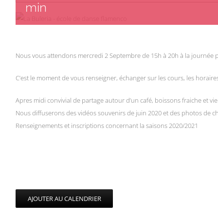
min
Nous vous attendons mercredi 2 Septembre de 15h à 20h à la journée p
C’est le moment de vous renseigner, échanger sur les cours, les horaire
Apres midi convivial de partage autour d’un café, boissons fraiche et vie
Nous diffuserons des vidéos souvenirs de juin 2020 et des photos de 
Renseignements et inscriptions concernant la saisons 2020/2021
AJOUTER AU CALENDRIER