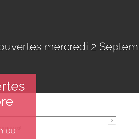
ouvertes mercredi 2 Septem
rtes
re
×
 EST PASSÉ.
h 00