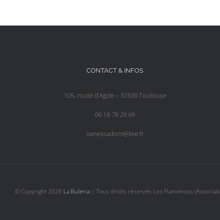
CONTACT & INFOS
105, route d’Agde – 31500 Toulouse
06 18 78 29 69
vanessadom@live.fr
© Copyright
2026
La Buleria
| Tous droits réservés Los Flamencos (Associati