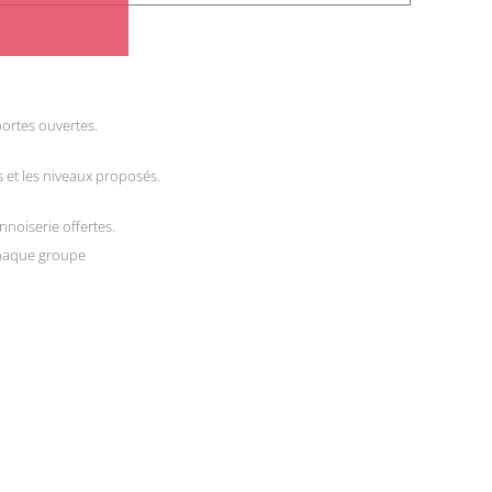
ortes ouvertes.
s et les niveaux proposés.
nnoiserie offertes.
chaque groupe