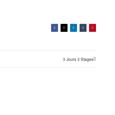
Facebook
X
LinkedIn
Tumblr
Pinterest
3 Jours 3 Stages