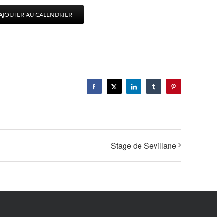
AJOUTER AU CALENDRIER
Facebook
X
LinkedIn
Tumblr
Pinterest
Stage de Sevillane