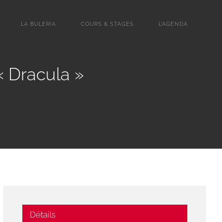
LA BULERIA
COURS & STAGES
L’AGENDA
« Dracula »
Détails