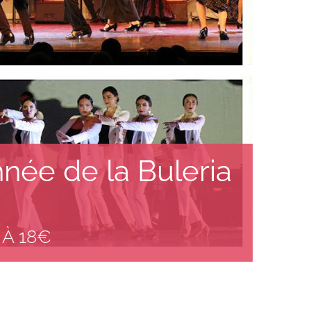
nnée de la Buleria
 À 18€