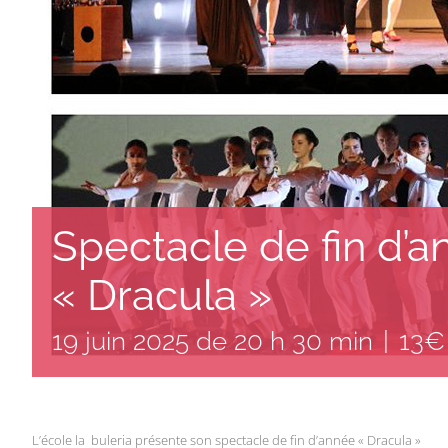
Spectacle de fin d’a
« Dracula »
19 juin 2025 de 20 h 30 min
|
13€
L’école la buleria présente son spectacle de fin d’année « Dracula »