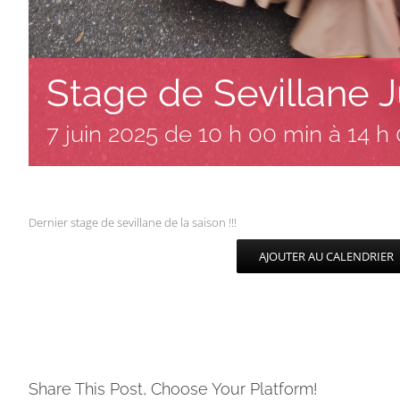
Stage de Sevillane J
7 juin 2025 de 10 h 00 min
à
14 h
Dernier stage de sevillane de la saison !!!
AJOUTER AU CALENDRIER
Share This Post, Choose Your Platform!