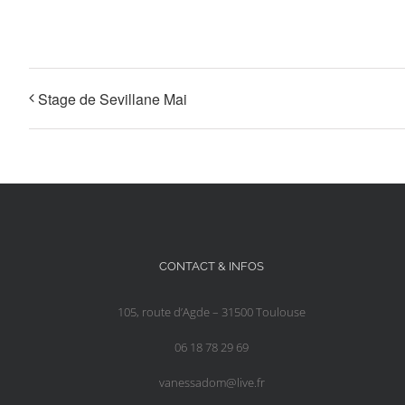
Stage de Sevillane Mai
CONTACT & INFOS
105, route d’Agde – 31500 Toulouse
06 18 78 29 69
vanessadom@live.fr