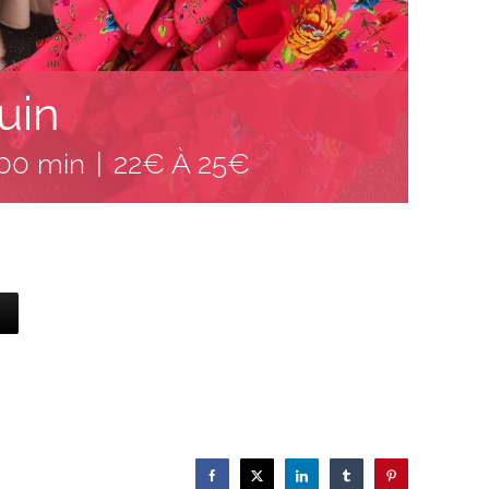
uin
 00 min
|
22€ À 25€
Facebook
X
LinkedIn
Tumblr
Pinterest