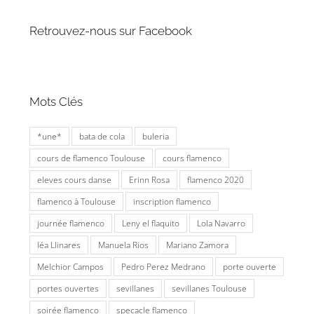
Retrouvez-nous sur Facebook
Mots Clés
*une*
bata de cola
buleria
cours de flamenco Toulouse
cours flamenco
eleves cours danse
Erinn Rosa
flamenco 2020
flamenco à Toulouse
inscription flamenco
journée flamenco
Leny el flaquito
Lola Navarro
léa Llinares
Manuela Rios
Mariano Zamora
Melchior Campos
Pedro Perez Medrano
porte ouverte
portes ouvertes
sevillanes
sevillanes Toulouse
soirée flamenco
specacle flamenco