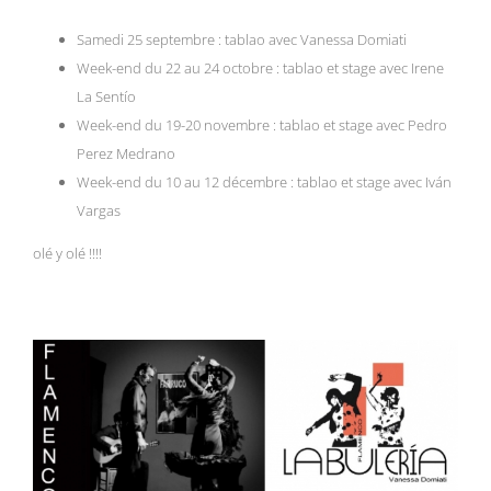
Samedi 25 septembre : tablao avec Vanessa Domiati
Week-end du 22 au 24 octobre : tablao et stage avec Irene
La Sentío
Week-end du 19-20 novembre : tablao et stage avec Pedro
Perez Medrano
Week-end du 10 au 12 décembre : tablao et stage avec Iván
Vargas
olé y olé !!!!