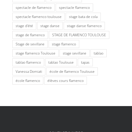
spectacle de flamenco
spectacle flamenco
spectacle flamenco toulouse
stage bata de cola
stage d'été
stage danse
stage danse flamenco
stage de flamenco
STAGE DE FLAMENCO TOULOUSE
Stage de sevillane
stage flamenco
stage flamenco Toulouse
stage sevillane
tablao
tablao flamenco
tablao Toulouse
tapas
Vanessa Domiati
école de flamenco Toulouse
école flamenco
élèves cours flamenco