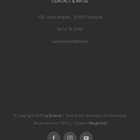
CONTACT & INFOS
105, route d’Agde – 31500 Toulouse
06 18 78 29 69
vanessadom@live.fr
© Copyright
2026
La Buleria
| Tous droits réservés Los Flamencos
(Association loi 1901) | Création
MarginHall