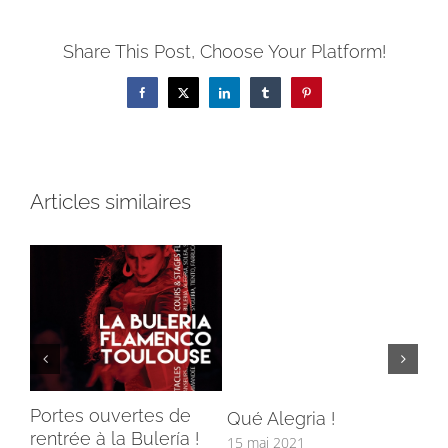
Share This Post, Choose Your Platform!
Facebook
X
LinkedIn
Tumblr
Pinterest
Articles similaires
Portes ouvertes de
N’o
Qué Alegria !
rentrée à la Bulería !
jo
15 mai 2021