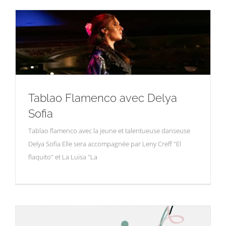
Tablao Flamenco avec Delya
Sofia
Tablao flamenco avec la jeune et talentueuse danseuse
Delya Sofia Elle sera accompagnée par Leny Creff "El
flaquito" et La Luisa "La