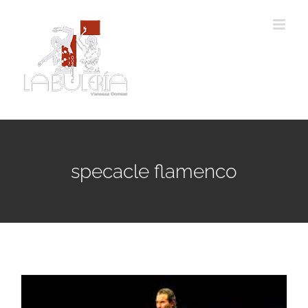
Passer
au
contenu
specacle flamenco