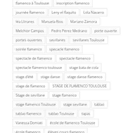
flamenco à Toulouse
inscription flamenco
journée flamenco
Leny el flaquito
Lola Navarro
léa Llinares
Manuela Rios
Mariano Zamora
Melchior Campos
Pedro Perez Medrano
porte ouverte
portes ouvertes
sevillanes
sevillanes Toulouse
soirée flamenco
specacle flamenco
spectacle de flamenco
spectacle flamenco
spectacle flamenco toulouse
stage bata de cola
stage d'été
stage danse
stage danse flamenco
stage de flamenco
STAGE DE FLAMENCO TOULOUSE
Stage de sevillane
stage flamenco
stage flamenco Toulouse
stage sevillane
tablao
tablao flamenco
tablao Toulouse
tapas
Vanessa Domiati
école de flamenco Toulouse
école flamenco
élèves cours flamenco