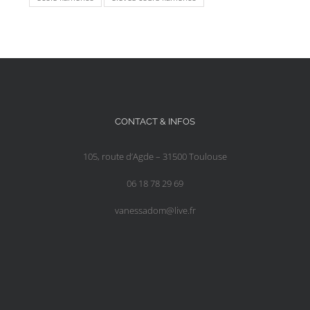
CONTACT & INFOS
105, route d’Agde – 31500 Toulouse
06 18 78 29 69
vanessadom@live.fr