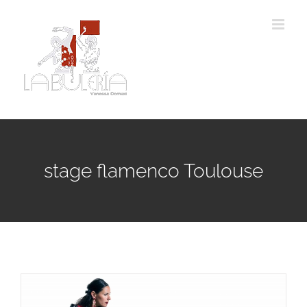
Passer
au
contenu
stage flamenco Toulouse