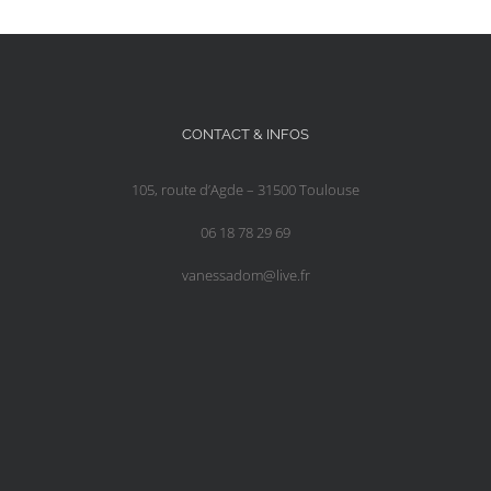
CONTACT & INFOS
105, route d’Agde – 31500 Toulouse
06 18 78 29 69
vanessadom@live.fr