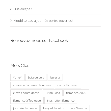
Qué Alegria !
N’oubliez pas la journée portes ouvertes !
Retrouvez-nous sur Facebook
Mots Clés
*une*
bata de cola
buleria
cours de flamenco Toulouse
cours flamenco
eleves cours danse
Erinn Rosa
flamenco 2020
flamenco à Toulouse
inscription flamenco
journée flamenco
Leny el flaquito
Lola Navarro