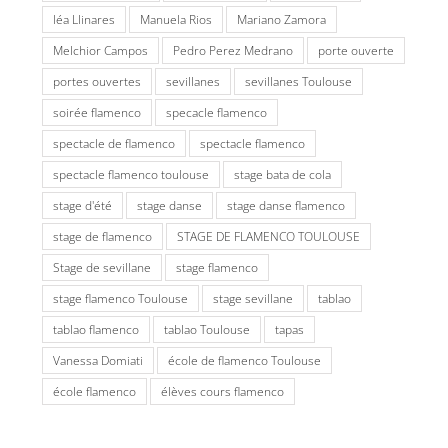
léa Llinares
Manuela Rios
Mariano Zamora
Melchior Campos
Pedro Perez Medrano
porte ouverte
portes ouvertes
sevillanes
sevillanes Toulouse
soirée flamenco
specacle flamenco
spectacle de flamenco
spectacle flamenco
spectacle flamenco toulouse
stage bata de cola
stage d'été
stage danse
stage danse flamenco
stage de flamenco
STAGE DE FLAMENCO TOULOUSE
Stage de sevillane
stage flamenco
stage flamenco Toulouse
stage sevillane
tablao
tablao flamenco
tablao Toulouse
tapas
Vanessa Domiati
école de flamenco Toulouse
école flamenco
élèves cours flamenco