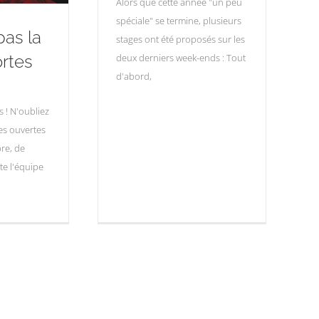
Alors que cette année "un peu
spéciale" se termine, plusieurs
pas la
stages ont été proposés sur les
ortes
deux derniers week-ends : Tout
d'abord,
s ! N'oubliez
es ouvertes
re, de
te l'équipe