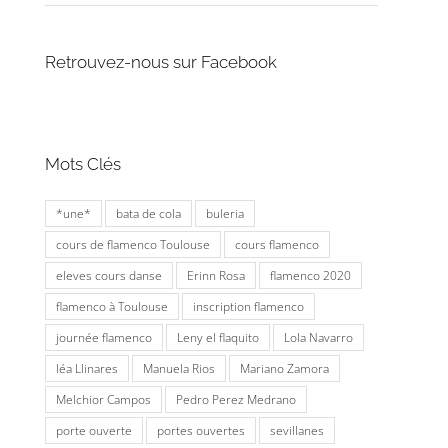
Retrouvez-nous sur Facebook
Mots Clés
*une*
bata de cola
buleria
cours de flamenco Toulouse
cours flamenco
eleves cours danse
Erinn Rosa
flamenco 2020
flamenco à Toulouse
inscription flamenco
journée flamenco
Leny el flaquito
Lola Navarro
léa Llinares
Manuela Rios
Mariano Zamora
Melchior Campos
Pedro Perez Medrano
porte ouverte
portes ouvertes
sevillanes