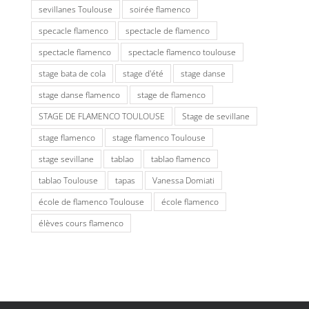
sevillanes Toulouse
soirée flamenco
specacle flamenco
spectacle de flamenco
spectacle flamenco
spectacle flamenco toulouse
stage bata de cola
stage d'été
stage danse
stage danse flamenco
stage de flamenco
STAGE DE FLAMENCO TOULOUSE
Stage de sevillane
stage flamenco
stage flamenco Toulouse
stage sevillane
tablao
tablao flamenco
tablao Toulouse
tapas
Vanessa Domiati
école de flamenco Toulouse
école flamenco
élèves cours flamenco