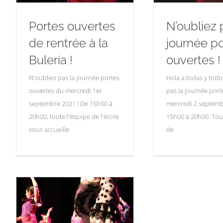
Portes ouvertes
N’oubliez 
de rentrée à la
journée p
Bulería !
ouvertes !
N'oubliez pas la journée portes
Hola a todas y todo
ouvertes du mercredi 1er
pas la journée port
septembre 2021 ! De 15h00 à
mercredi 2 septemb
20h00, toute l'équipe de l'école
15h00 à 20h00. Tou
vous accueille
de