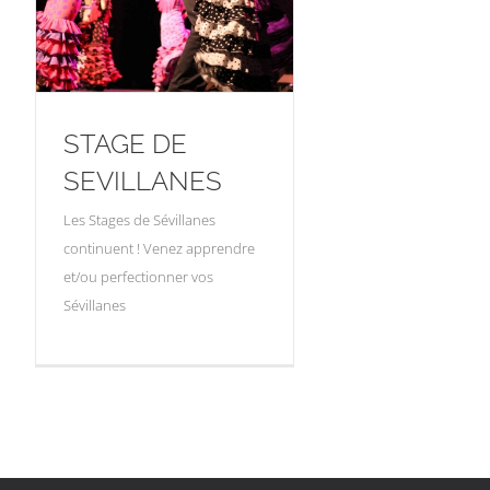
STAGE DE
SEVILLANES
Les Stages de Sévillanes
continuent ! Venez apprendre
et/ou perfectionner vos
Sévillanes