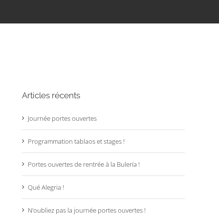
Articles récents
Journée portes ouvertes
Programmation tablaos et stages !
Portes ouvertes de rentrée à la Bulería !
Qué Alegria !
N’oubliez pas la journée portes ouvertes !