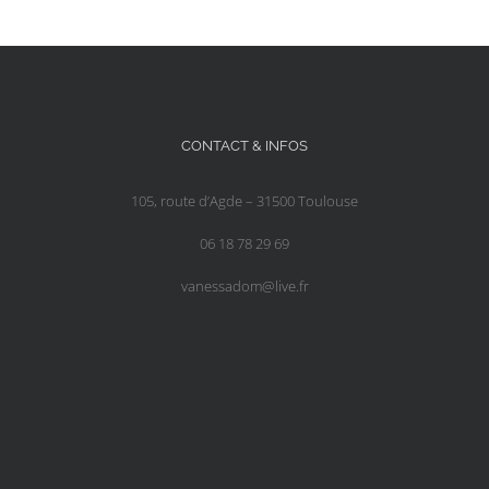
CONTACT & INFOS
105, route d’Agde – 31500 Toulouse
06 18 78 29 69
vanessadom@live.fr