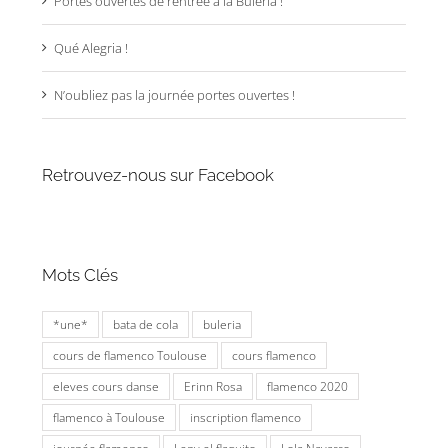
Portes ouvertes de rentrée à la Bulería !
Qué Alegria !
N’oubliez pas la journée portes ouvertes !
Retrouvez-nous sur Facebook
Mots Clés
*une*
bata de cola
buleria
cours de flamenco Toulouse
cours flamenco
eleves cours danse
Erinn Rosa
flamenco 2020
flamenco à Toulouse
inscription flamenco
journée flamenco
Leny el flaquito
Lola Navarro