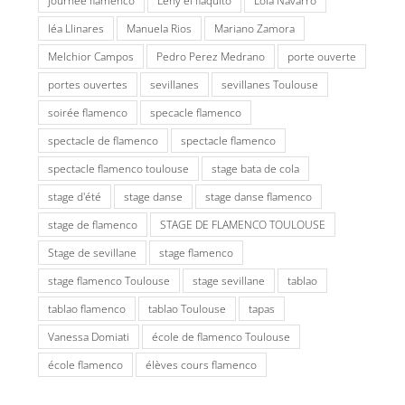
léa Llinares
Manuela Rios
Mariano Zamora
Melchior Campos
Pedro Perez Medrano
porte ouverte
portes ouvertes
sevillanes
sevillanes Toulouse
soirée flamenco
specacle flamenco
spectacle de flamenco
spectacle flamenco
spectacle flamenco toulouse
stage bata de cola
stage d'été
stage danse
stage danse flamenco
stage de flamenco
STAGE DE FLAMENCO TOULOUSE
Stage de sevillane
stage flamenco
stage flamenco Toulouse
stage sevillane
tablao
tablao flamenco
tablao Toulouse
tapas
Vanessa Domiati
école de flamenco Toulouse
école flamenco
élèves cours flamenco