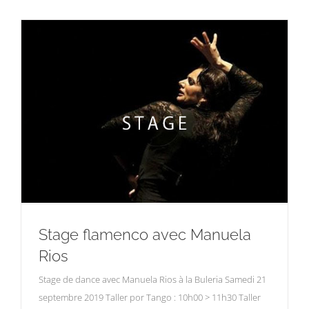
Stage flamenco avec Manuela
Rios
Stage de dance avec Manuela Rios à la Buleria Samedi 21
septembre 2019 Taller por Tango : 10h00 > 11h30 Taller