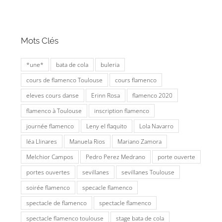
Mots Clés
*une*
bata de cola
buleria
cours de flamenco Toulouse
cours flamenco
eleves cours danse
Erinn Rosa
flamenco 2020
flamenco à Toulouse
inscription flamenco
journée flamenco
Leny el flaquito
Lola Navarro
léa Llinares
Manuela Rios
Mariano Zamora
Melchior Campos
Pedro Perez Medrano
porte ouverte
portes ouvertes
sevillanes
sevillanes Toulouse
soirée flamenco
specacle flamenco
spectacle de flamenco
spectacle flamenco
spectacle flamenco toulouse
stage bata de cola