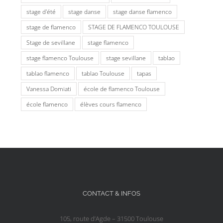
stage d'été
stage danse
stage danse flamenco
stage de flamenco
STAGE DE FLAMENCO TOULOUSE
Stage de sevillane
stage flamenco
stage flamenco Toulouse
stage sevillane
tablao
tablao flamenco
tablao Toulouse
tapas
Vanessa Domiati
école de flamenco Toulouse
école flamenco
élèves cours flamenco
CONTACT & INFOS
105, route d’Agde – 31500 Toulouse