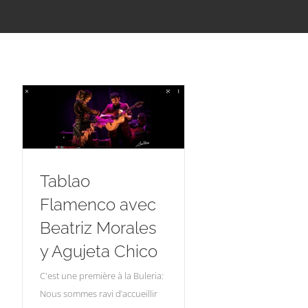
Tablao
Flamenco avec
Beatriz Morales
y Agujeta Chico
C'est une première à la Buleria:
Nous sommes ravi d’accueillir