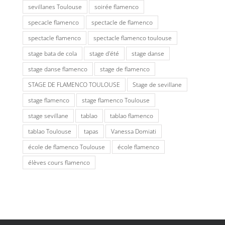
sevillanes Toulouse
soirée flamenco
specacle flamenco
spectacle de flamenco
spectacle flamenco
spectacle flamenco toulouse
stage bata de cola
stage d'été
stage danse
stage danse flamenco
stage de flamenco
STAGE DE FLAMENCO TOULOUSE
Stage de sevillane
stage flamenco
stage flamenco Toulouse
stage sevillane
tablao
tablao flamenco
tablao Toulouse
tapas
Vanessa Domiati
école de flamenco Toulouse
école flamenco
élèves cours flamenco