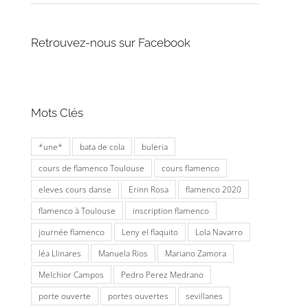
Retrouvez-nous sur Facebook
Mots Clés
*une*
bata de cola
buleria
cours de flamenco Toulouse
cours flamenco
eleves cours danse
Erinn Rosa
flamenco 2020
flamenco à Toulouse
inscription flamenco
journée flamenco
Leny el flaquito
Lola Navarro
léa Llinares
Manuela Rios
Mariano Zamora
Melchior Campos
Pedro Perez Medrano
porte ouverte
portes ouvertes
sevillanes