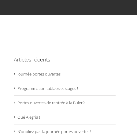
Articles récents
Journée portes ouvertes
Programmation tablaos et stages !
Portes ouvertes de rentrée à la Bulería !
Qué Alegria !
N’oubliez pas la journée portes ouvertes !