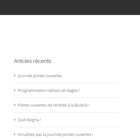
Articles récents
Journée portes ouvertes
Programmation tablaos et stages !
Portes ouvertes de rentrée à la Bulería !
Qué Alegria !
N’oubliez pas la journée portes ouvertes !