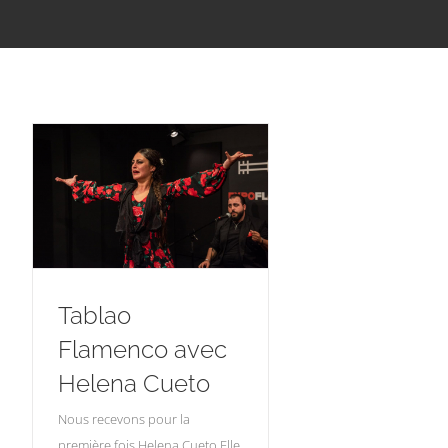
Tablao
Flamenco avec
Helena Cueto
Nous recevons pour la
première fois Helena Cueto Elle