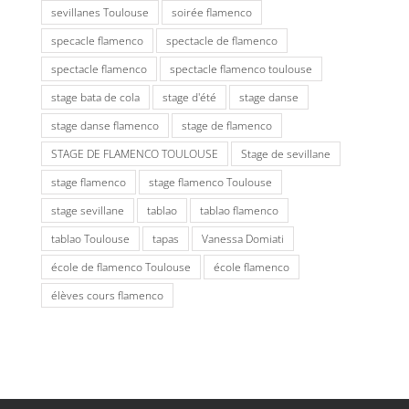
sevillanes Toulouse
soirée flamenco
specacle flamenco
spectacle de flamenco
spectacle flamenco
spectacle flamenco toulouse
stage bata de cola
stage d'été
stage danse
stage danse flamenco
stage de flamenco
STAGE DE FLAMENCO TOULOUSE
Stage de sevillane
stage flamenco
stage flamenco Toulouse
stage sevillane
tablao
tablao flamenco
tablao Toulouse
tapas
Vanessa Domiati
école de flamenco Toulouse
école flamenco
élèves cours flamenco