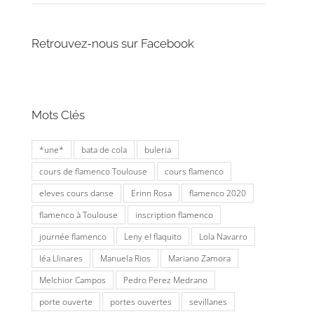
Retrouvez-nous sur Facebook
Mots Clés
*une*
bata de cola
buleria
cours de flamenco Toulouse
cours flamenco
eleves cours danse
Erinn Rosa
flamenco 2020
flamenco à Toulouse
inscription flamenco
journée flamenco
Leny el flaquito
Lola Navarro
léa Llinares
Manuela Rios
Mariano Zamora
Melchior Campos
Pedro Perez Medrano
porte ouverte
portes ouvertes
sevillanes