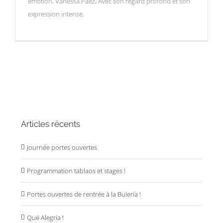
émotion, Vanessa Paez, Avec son regard profond et son
expression intense,
Articles récents
Journée portes ouvertes
Programmation tablaos et stages !
Portes ouvertes de rentrée à la Bulería !
Qué Alegria !