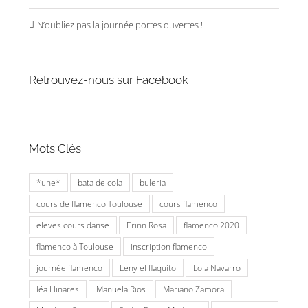
N’oubliez pas la journée portes ouvertes !
Retrouvez-nous sur Facebook
Mots Clés
*une*
bata de cola
buleria
cours de flamenco Toulouse
cours flamenco
eleves cours danse
Erinn Rosa
flamenco 2020
flamenco à Toulouse
inscription flamenco
journée flamenco
Leny el flaquito
Lola Navarro
léa Llinares
Manuela Rios
Mariano Zamora