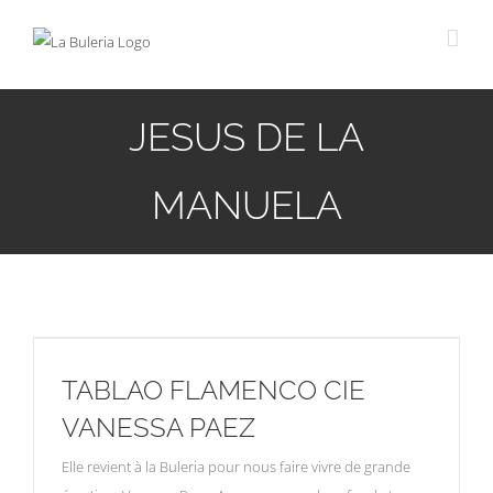
Passer
au
contenu
JESUS DE LA
MANUELA
TABLAO FLAMENCO CIE
VANESSA PAEZ
Elle revient à la Buleria pour nous faire vivre de grande