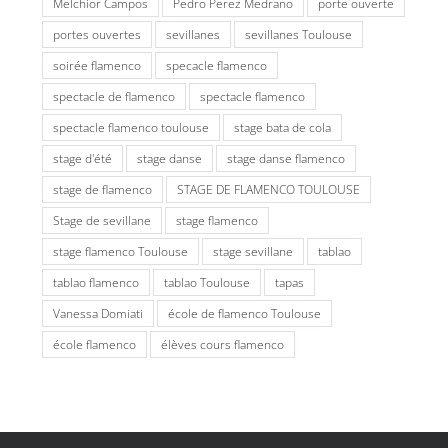
Melchior Campos
Pedro Perez Medrano
porte ouverte
portes ouvertes
sevillanes
sevillanes Toulouse
soirée flamenco
specacle flamenco
spectacle de flamenco
spectacle flamenco
spectacle flamenco toulouse
stage bata de cola
stage d'été
stage danse
stage danse flamenco
stage de flamenco
STAGE DE FLAMENCO TOULOUSE
Stage de sevillane
stage flamenco
stage flamenco Toulouse
stage sevillane
tablao
tablao flamenco
tablao Toulouse
tapas
Vanessa Domiati
école de flamenco Toulouse
école flamenco
élèves cours flamenco