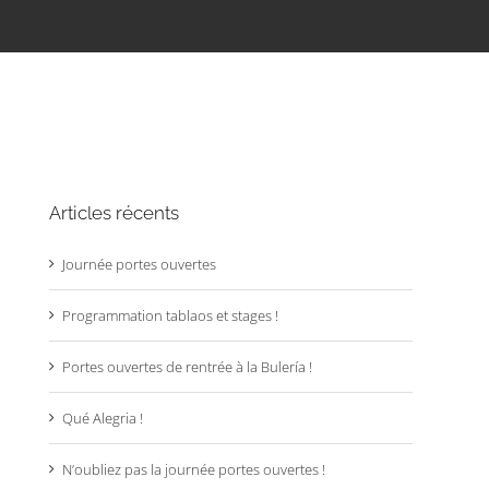
Articles récents
Journée portes ouvertes
Programmation tablaos et stages !
Portes ouvertes de rentrée à la Bulería !
Qué Alegria !
N’oubliez pas la journée portes ouvertes !