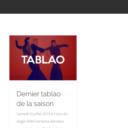
Dernier tablao
de la saison
Samedi 6 juillet 2019 à l issu du
stage d’été Vanessa dansera