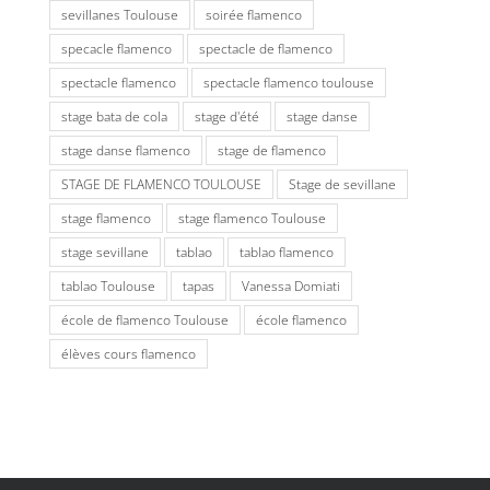
sevillanes Toulouse
soirée flamenco
specacle flamenco
spectacle de flamenco
spectacle flamenco
spectacle flamenco toulouse
stage bata de cola
stage d'été
stage danse
stage danse flamenco
stage de flamenco
STAGE DE FLAMENCO TOULOUSE
Stage de sevillane
stage flamenco
stage flamenco Toulouse
stage sevillane
tablao
tablao flamenco
tablao Toulouse
tapas
Vanessa Domiati
école de flamenco Toulouse
école flamenco
élèves cours flamenco