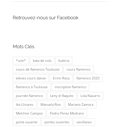
Retrouvez-nous sur Facebook
Mots Clés
*une*
bata de cola
buleria
cours de flamenco Toulouse
cours flamenco
eleves cours danse
Erinn Rosa
flamenco 2020
flamenco à Toulouse
inscription flamenco
journée flamenco
Leny el flaquito
Lola Navarro
léa Llinares
Manuela Rios
Mariano Zamora
Melchior Campos
Pedro Perez Medrano
porte ouverte
portes ouvertes
sevillanes