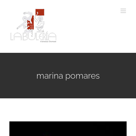
Passer
au
contenu
marina pomares