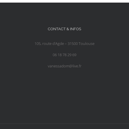
CONTACT & INFOS
105, route d’Agde – 31500 Toulouse
06 18 78 29 69
vanessadom@live.fr