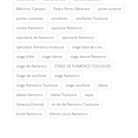
Melchior Campos
Pedro Perez Medrano
porte ouverte
portes ouvertes
sevillanes
sevillanes Toulouse
soirée flamenco
specacle flamenco
spectacle de flamenco
spectacle flamenco
spectacle flamenco toulouse
stage bata de cola
stage d'été
stage danse
stage danse flamenco
stage de flamenco
STAGE DE FLAMENCO TOULOUSE
Stage de sevillane
stage flamenco
stage flamenco Toulouse
stage sevillane
tablao
tablao flamenco
tablao Toulouse
tapas
Vanessa Domiati
école de flamenco Toulouse
école flamenco
élèves cours flamenco