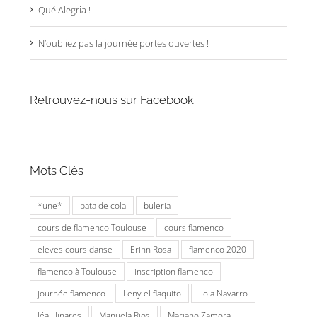
Qué Alegria !
N’oubliez pas la journée portes ouvertes !
Retrouvez-nous sur Facebook
Mots Clés
*une*
bata de cola
buleria
cours de flamenco Toulouse
cours flamenco
eleves cours danse
Erinn Rosa
flamenco 2020
flamenco à Toulouse
inscription flamenco
journée flamenco
Leny el flaquito
Lola Navarro
léa Llinares
Manuela Rios
Mariano Zamora