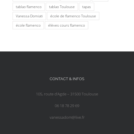
tablao flamenco
tablao Toulouse
tapas
Vanessa Domiati
école de flamenco Toulouse
école flamenco
élèves cours flamenco
CONTACT & INFOS
105, route d’Agde – 31500 Toulouse
06 18 78 29 69
vanessadom@live.fr