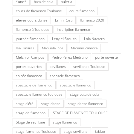
*une*
bata de cola
buleria
cours de flamenco Toulouse
cours flamenco
eleves cours danse
Erinn Rosa
flamenco 2020
flamenco à Toulouse
inscription flamenco
journée flamenco
Leny el flaquito
Lola Navarro
léa Llinares
Manuela Rios
Mariano Zamora
Melchior Campos
Pedro Perez Medrano
porte ouverte
portes ouvertes
sevillanes
sevillanes Toulouse
soirée flamenco
specacle flamenco
spectacle de flamenco
spectacle flamenco
spectacle flamenco toulouse
stage bata de cola
stage d'été
stage danse
stage danse flamenco
stage de flamenco
STAGE DE FLAMENCO TOULOUSE
Stage de sevillane
stage flamenco
stage flamenco Toulouse
stage sevillane
tablao