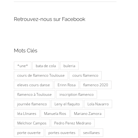
Retrouvez-nous sur Facebook
Mots Clés
*une*
bata de cola
buleria
cours de flamenco Toulouse
cours flamenco
eleves cours danse
Erinn Rosa
flamenco 2020
flamenco à Toulouse
inscription flamenco
journée flamenco
Leny el flaquito
Lola Navarro
léa Llinares
Manuela Rios
Mariano Zamora
Melchior Campos
Pedro Perez Medrano
porte ouverte
portes ouvertes
sevillanes