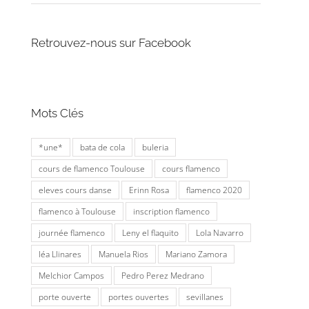
Retrouvez-nous sur Facebook
Mots Clés
*une*
bata de cola
buleria
cours de flamenco Toulouse
cours flamenco
eleves cours danse
Erinn Rosa
flamenco 2020
flamenco à Toulouse
inscription flamenco
journée flamenco
Leny el flaquito
Lola Navarro
léa Llinares
Manuela Rios
Mariano Zamora
Melchior Campos
Pedro Perez Medrano
porte ouverte
portes ouvertes
sevillanes