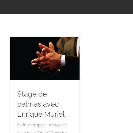
Stage de
palmas avec
Enrique Muriel
Enrique propose un stage de
palmas sur 2 jours: 2 niveaux