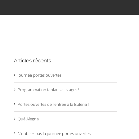
Articles récents
Journée portes ouvertes
Programmation tablaos et stages !
Portes ouvertes de rentrée à la Bulería !
Qué Alegria !
N’oubliez pas la journée portes ouvertes !