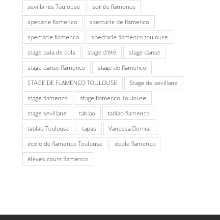
sevillanes Toulouse
soirée flamenco
specacle flamenco
spectacle de flamenco
spectacle flamenco
spectacle flamenco toulouse
stage bata de cola
stage d'été
stage danse
stage danse flamenco
stage de flamenco
STAGE DE FLAMENCO TOULOUSE
Stage de sevillane
stage flamenco
stage flamenco Toulouse
stage sevillane
tablao
tablao flamenco
tablao Toulouse
tapas
Vanessa Domiati
école de flamenco Toulouse
école flamenco
élèves cours flamenco