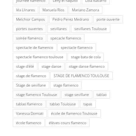
journée flamenco
Leny el flaquito
Lola Navarro
léa Llinares
Manuela Rios
Mariano Zamora
Melchior Campos
Pedro Perez Medrano
porte ouverte
portes ouvertes
sevillanes
sevillanes Toulouse
soirée flamenco
specacle flamenco
spectacle de flamenco
spectacle flamenco
spectacle flamenco toulouse
stage bata de cola
stage d'été
stage danse
stage danse flamenco
stage de flamenco
STAGE DE FLAMENCO TOULOUSE
Stage de sevillane
stage flamenco
stage flamenco Toulouse
stage sevillane
tablao
tablao flamenco
tablao Toulouse
tapas
Vanessa Domiati
école de flamenco Toulouse
école flamenco
élèves cours flamenco