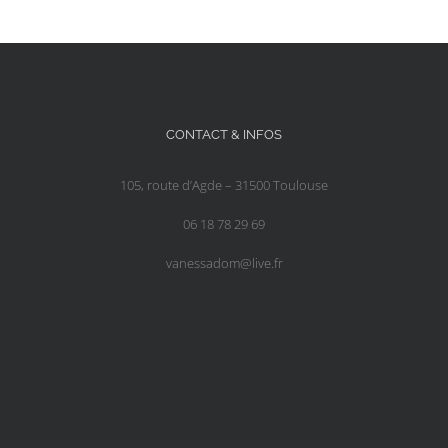
CONTACT & INFOS
105, route d’Agde – 31500 Toulouse
06 18 78 29 69
vanessadom@live.fr