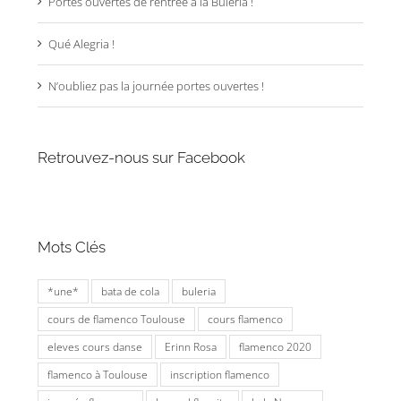
Portes ouvertes de rentrée à la Bulería !
Qué Alegria !
N’oubliez pas la journée portes ouvertes !
Retrouvez-nous sur Facebook
Mots Clés
*une*
bata de cola
buleria
cours de flamenco Toulouse
cours flamenco
eleves cours danse
Erinn Rosa
flamenco 2020
flamenco à Toulouse
inscription flamenco